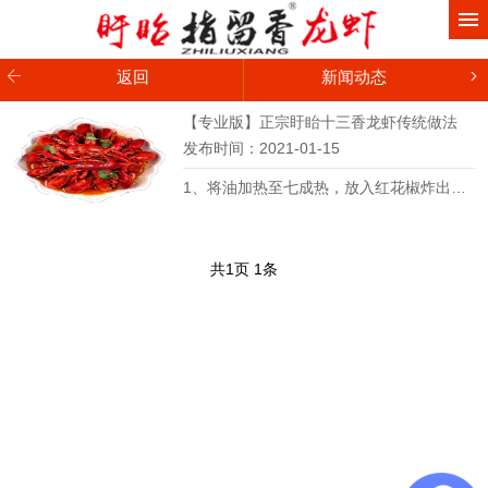
网站首页
关于我们
返回
新闻动态
盱眙龙虾调料
【专业版】正宗盱眙十三香龙虾传统做法
发布时间：2021-01-15
盱眙龙虾培训
1、将油加热至七成热，放入红花椒炸出香味...
新闻动态
联系我们
共
1
页
1
条